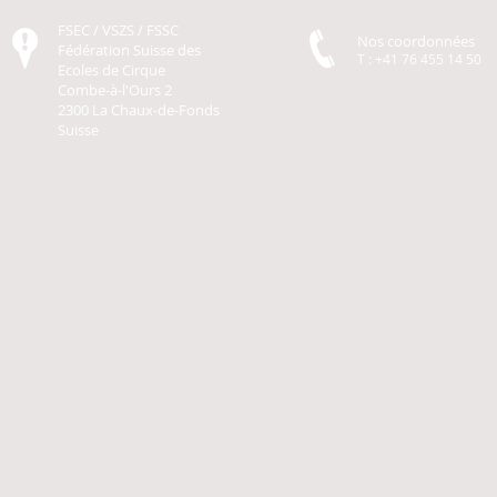
FSEC / VSZS / FSSC
Nos coordonnées
Fédération Suisse des
T : +41 76 455 14 50
Ecoles de Cirque
Combe-à-l'Ours 2
2300 La Chaux-de-Fonds
Suisse